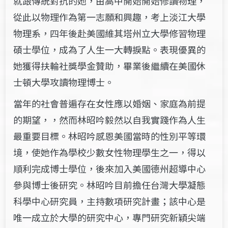
就跟傳統對抗的她，由高中開始開始修讀物理，
從此以物理作為第一志願和興趣，考上淡江大學
物理系，四年後赴美國維其塔州立大學修習物理
碩士學位，成為了人生一大轉捩點。表現優異的
她獲得扶輪社獎學金贊助，畢業後繼續在美國休
士頓大學攻讀物理博士。
當年的社會普遍存在女性應以婚姻、家庭為前提
的期望，，然而林昭吟毅然以自我實踐作為人生
最重要目標。林昭吟感恩美國當時的性別平等環
境，使她作為學校少數女性物理學生之一，得以
順利完成博士學位，後來加入美國德州超導中心
參與博士後研究。林昭吟目前擔任台灣大學凝態
科學中心研究員，主持數項研究計畫；該中心是
唯一成立於大學的研究中心，專門研究新穎尖端