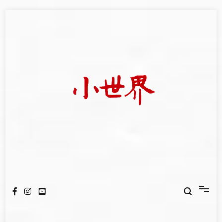
Skip
to
content
我們立足小世界，學習記錄浩瀚蒼穹
世新大學小世界