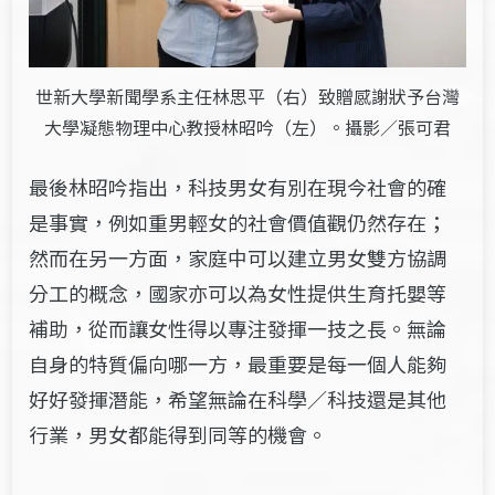
世新大學新聞學系主任林思平（右）致贈感謝狀予台灣
大學凝態物理中心教授林昭吟（左）。攝影／張可君
最後林昭吟指出，科技男女有別在現今社會的確
是事實，例如重男輕女的社會價值觀仍然存在；
然而在另一方面，家庭中可以建立男女雙方協調
分工的概念，國家亦可以為女性提供生育托嬰等
補助，從而讓女性得以專注發揮一技之長。無論
自身的特質偏向哪一方，最重要是每一個人能夠
好好發揮潛能，希望無論在科學／科技還是其他
行業，男女都能得到同等的機會。