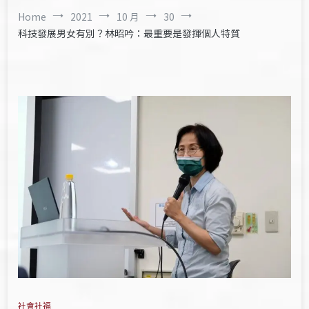
Home
2021
10 月
30
科技發展男女有別？林昭吟：最重要是發揮個人特質
社會社福