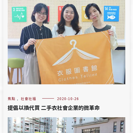
焦點
,
社會社福
2020-10-26
提倡以換代買 二手衣社會企業的微革命