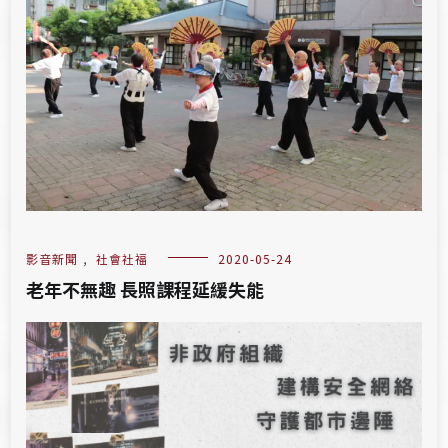
影音新聞
,
社會社福
2020-05-24
老年不無趣 長照課程延緩失能