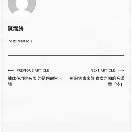
陳霈綺
Posts created
3
文
PREVIOUS ARTICLE
NEXT ARTICLE
繡球花用途有限 外銷內需皆卡
新冠病毒來襲 實虛之間的音樂
章
關
戰「疫」
導
覽