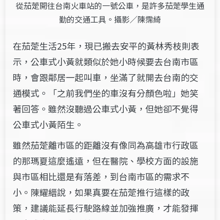
從茄萣開往台南火車站的一號公車，是許多茄萣學生通
勤的交通工具。攝影／陳霈綺
在茄萣生活25年，現已搬去安平的黃林秀枝則表
示，公車式小黃就類似於她小時候要去台南市區
時，會跟鄰居一起叫車，坐滿了就開去台南的交
通模式。「之前我們坐的車沒有分顏色啦」她笑
著回答。雖然沒聽過公車式小黃，但她卻不覺得
公車式小黃陌生。
雖然茄萣離市區的距離沒有像同為高雄市行政區
的那瑪夏這麼遙遠，但在醫院、學校方面的設施
與市區相比還是有落差，到台南市區的需求不
小。陳耀縉說，如果真要在茄萣推行這樣的政
策，建議能延長行駛路線並加強推廣，才能發揮