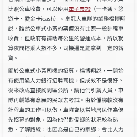
比照公車收費，可以使用
電子票證
（一卡通、悠
遊卡、愛金卡icash）。
皇冠大車隊的業務楊博翔
說，雖然公車式小黃的票價沒有比照一般計程車
收費，但政府有補助每公里的營運成本，所以就
算夜間搭乘人數不多，司機還是能拿到一定的薪
資。
關於公車式小黃司機的招募，
楊博翔說，一開始
有使用過人力銀行招聘司機，
但成效不是很好。
後來改成直接詢問區公所，請他們引薦人員，車
隊再輔導有意願的民眾去考試。由於偏鄉較沒有
計程車的工作可以做，車隊
會以當地居民作為優
先招募的對象，因為他們對偏鄉的狀況較為熟
悉、了解路線，也因為是自己的家鄉，會比人力