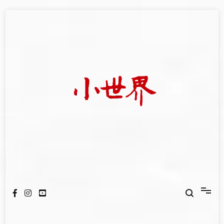
Skip
to
content
我們立足小世界，學習記錄浩瀚蒼穹
世新大學小世界