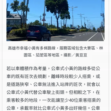
高雄市幸福小黃有多條路線，服務區域包含大寮區、林
園區、茄萣區等地區。攝影／黃亘亘
若以車體積作為考量，公車式小黃的路線多從公
車的既有班次去規劃，離峰時段較少人搭乘，或
是道路狹窄、公車無法進入站牌的班次，就會以
公車式小黃代替公車駛上街頭。但相較之下，在
乘客較多的地段，一次能讓至少40位乘客搭乘的
公車，承載率就比公車式小黃多出好幾倍。公車