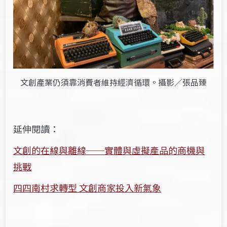
文創產業仍須靠消費者維持經濟循環。攝影／張品臻
延伸閱讀：
文創的在線與離線──實體與虛擬產品的商機與
挑戰
四四南村求轉型 文創商家投入新氣象