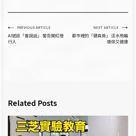
文
PREVIOUS ARTICLE
NEXT ARTICLE
AI號誌「會說話」 警告闖紅燈
都市裡的「健森房」 活水飛輪
章
行人
環保又健康
導
覽
Related Posts