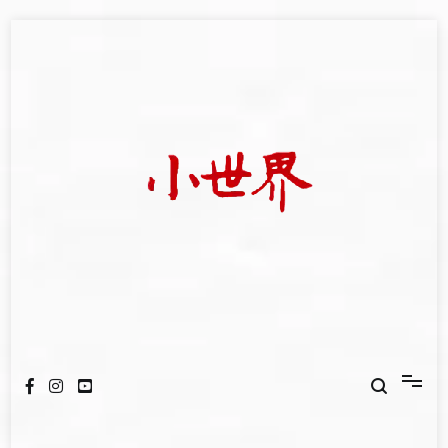
Skip
to
content
我們立足小世界，學習記錄浩瀚蒼穹
世新大學小世界