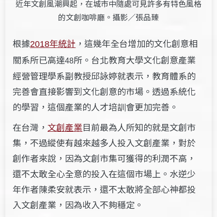
近年文創風潮興起，在城市中隨處可見許多有特色風格
的文創咖啡廳。攝影／張品臻
根據
年統計
，
這幾年全台增加的文化創意相
2018
關系所
已高達
所。台
北教育大學文化創意產業
48
經營管理學系
副教授邱詠婷就表示，教育體系的
完善會直接影響到文化創意的市場。透過系統化
的學習，這個產業的人才培訓會更加完善。
在台灣，
文創產業
目前最為人所知的就是文創市
集，不過縱使有越來越多人投入文創產業，對於
創作者來說，因為文創市集可獲得的利潤不高，
還不太敢全心全意的投入在這個市場上。水逆少
年作者陳柔安就表示，還不太敢將全部心神都投
入文創產業，因為收入不夠穩定。