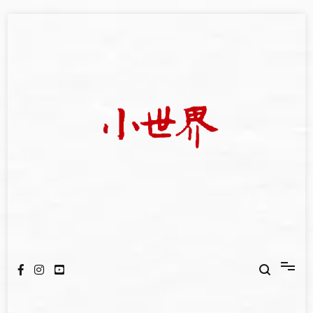
Skip
to
content
我們立足小世界，學習記錄浩瀚蒼穹
世新大學小世界