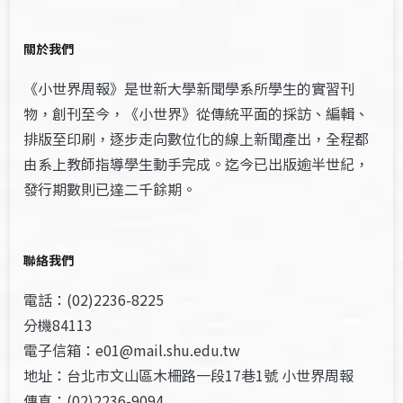
關於我們
《小世界周報》是世新大學新聞學系所學生的實習刊
物，創刊至今，《小世界》從傳統平面的採訪、編輯、
排版至印刷，逐步走向數位化的線上新聞產出，全程都
由系上教師指導學生動手完成。迄今已出版逾半世紀，
發行期數則已達二千餘期。
聯絡我們
電話：(02)2236-8225
分機84113
電子信箱：e01@mail.shu.edu.tw
地址：台北市文山區木柵路一段17巷1號 小世界周報
傳真：(02)2236-9094