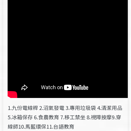
1.九份電線桿 2.沼氣發電 3.專用垃圾袋 4.清潔用品
5.冰箱保存 6.食農教育 7.移工禁坐 8.視障按摩9.穿
線師10.馬藍環保11.台語教育