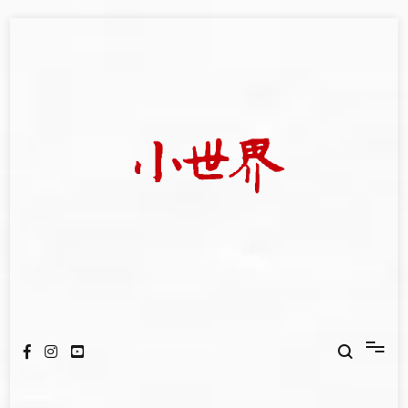
Skip
to
content
我們立足小世界，學習記錄浩瀚蒼穹
世新大學小世界