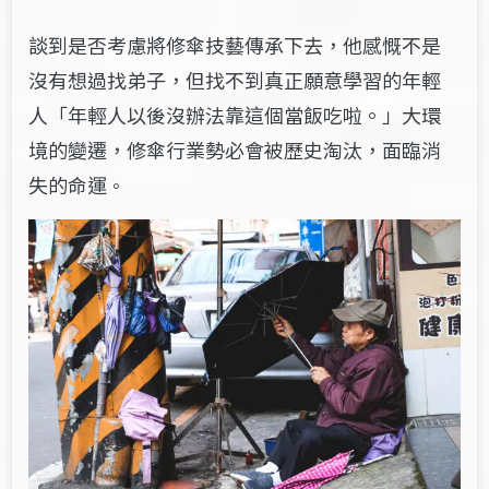
談到是否考慮將修傘技藝傳承下去，他感慨不是
沒有想過找弟子，但找不到真正願意學習的年輕
人「年輕人以後沒辦法靠這個當飯吃啦。」大環
境的變遷，修傘行業勢必會被歷史淘汰，面臨消
失的命運
。