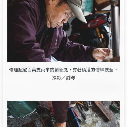
修理超過百萬支雨傘的劉新鳳，有著精湛的修傘技藝。
攝影／劉昀