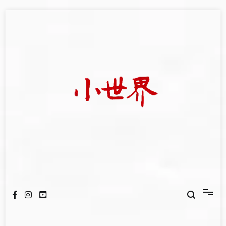
Skip
to
content
我們立足小世界，學習記錄浩瀚蒼穹
世新大學小世界