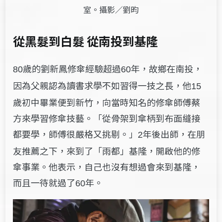
室。攝影／劉昀
從黑髮到白髮 從南投到基隆
歲的劉新鳳修傘經驗超過
年，故鄉在南投，
80
60
因為父親認為讀書求學不如習得一技之長，他
15
歲初中畢業便到新竹，向當時知名的修傘師傅蔡
方來學習修傘技藝。「從骨架到傘柄到布面縫接
都要學，師傅很嚴格又挑剔。」
年後出師，在朋
2
友推薦之下，來到了「雨都」基隆，開啟他的修
傘事業。他表示，自己也沒有想過會來到基隆，
而且一待就過了
年。
60