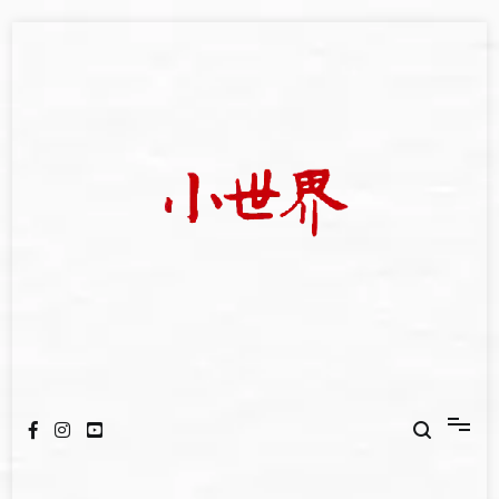
Skip
to
content
我們立足小世界，學習記錄浩瀚蒼穹
世新大學小世界