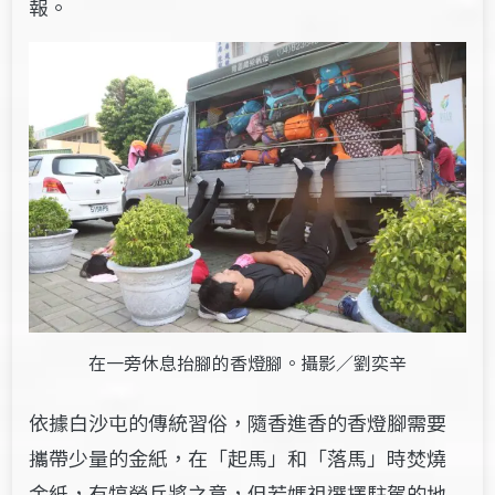
報。
在一旁休息抬腳的香燈腳。攝影／劉奕辛
依據白沙屯的傳統習俗，隨香進香的香燈腳需要
攜帶少量的金紙，在「起馬」和「落馬」時焚燒
金紙，有犒勞兵將之意，但若媽祖選擇駐駕的地