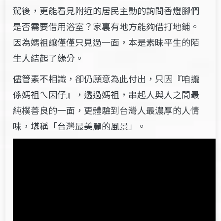
駕後，更能看見附近的居民主動的詢問香燈腳們
是否需要借用浴室？家裏有地方能夠借打地鋪。
因為媽祖讓僅僅只見過一面，本是素昧平生的陌
生人結起了緣分。
儘管素不相識，卻仍願意為此付出，只因『咱攏
係媽祖ㄟ因仔』，透過媽祖，串起人與人之間最
純樸善良的一面，更體驗到台灣人最濃厚的人情
味，堪稱「台灣最美麗的風景」。