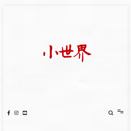
Skip
to
content
我們立足小世界，學習記錄浩瀚蒼穹
世新大學小世界