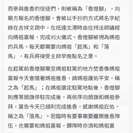
而參與進香的信徒們，則被稱為「香燈腳」，向
廟方報名的香燈腳，會被以手抄的方式將名字紀
錄在吉祥文疏中，在抵達北港時由住持法師誦經
向媽祖稟報，完成刈火儀式。香燈腳被視為媽祖
的兵馬，每天都需要向媽祖「起馬」和「落
馬」，有兵將接受主帥早晚點名之意。
在起駕前香燈腳需至媽祖駐駕的地方焚香像媽祖
稟報今天會隨著媽祖進香，請媽祖護佑平安，稱
之為「起馬」；
在媽祖選定駐駕地點後，香燈腳
則應等頭旗停駐完成後，再依序向頭旗和媽祖參
拜，稟告今天已順利完成進香，感謝媽祖庇佑，
稱之為「落馬」。若臨時有要事需要離開進香隊
伍，也需要和媽祖稟報，歸隊時亦須和媽祖稟