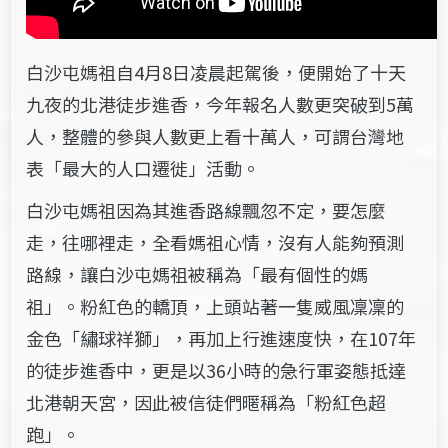
白沙屯媽祖自4月8日凌晨起駕後，便開始了十天
九夜的北港徒步進香，今年報名人數更突破到5萬
人，整體的參與人數更上看十萬人，可謂台灣地
表「最大的人口遷徙」活動。
白沙屯媽祖因為其進香路線飄忽不定，要怎麼
走，往哪裡走，全看媽祖心情，沒有人能夠預測
路線，讓白沙屯媽祖被稱為「最有個性的媽
祖」。粉紅色的轎頂，上頭站著一隻威風凜凜的
金色「繡球祥獅」，再加上行進速度快，在107年
的徒步進香中，更是以36小時的急行軍姿態抵達
北港朝天宮，因此被信徒們暱稱為「粉紅色超
跑」。