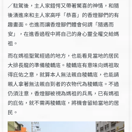
／駐駕後，主人家錯愕又帶著驚喜的神情，和隨
後湧進來和主人家高呼「恭喜」的香燈腳們的有
趣畫面。也進而讓香燈腳們體會何謂「隨遇而
安」，在進香過程中將自己的身心靈全權交給媽
祖。
而在媽祖聖駕經過的地方，也能看見當地的居民
大排長龍的準備稜轎底。稜轎底有意味向媽祖取
得庇佑之意，就算本人無法親自稜轎底，也能請
親人拿著無法親自到者的衣物代為稜轎底。不過
仍須注意，香燈腳被視為媽祖的兵馬，已有媽祖
的庇佑，就不需再稜轎底，將機會留給當地的居
民。