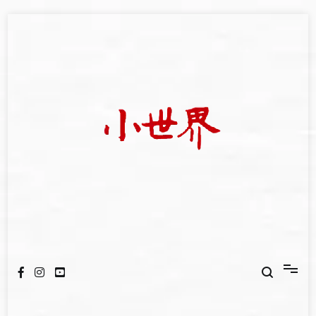
Skip
to
content
我們立足小世界，學習記錄浩瀚蒼穹
世新大學小世界