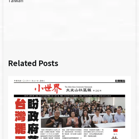
Taiwan
導
覽
Related Posts