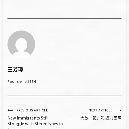
王芳瑋
Posts created
354
文
PREVIOUS ARTICLE
NEXT ARTICLE
New Immigrants Still
大放「藝」彩 邁向國際
章
Struggle with Stereotypes in