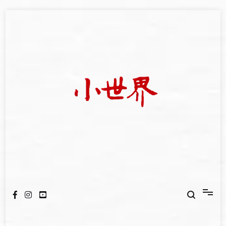
Skip
to
content
我們立足小世界，學習記錄浩瀚蒼穹
世新大學小世界