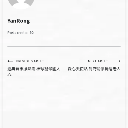
YanRong
Posts created
90
文
PREVIOUS ARTICLE
NEXT ARTICLE
經典賽事掀熱潮 棒球凝聚國人
愛心天使站 到府關懷獨居老人
章
心
導
覽