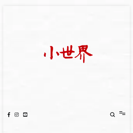
Skip
to
content
我們立足小世界，學習記錄浩瀚蒼穹
世新大學小世界