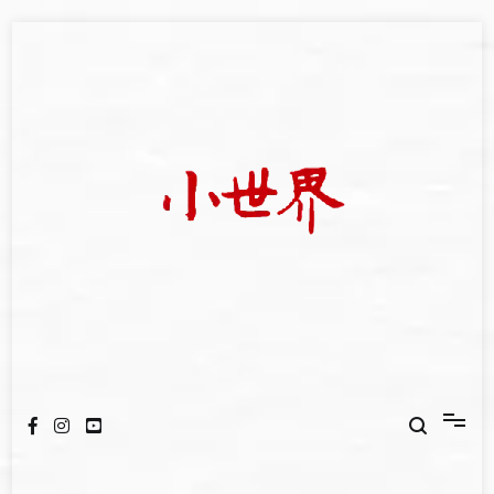
Skip
to
content
我們立足小世界，學習記錄浩瀚蒼穹
世新大學小世界