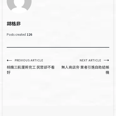
胡格非
Posts created
126
文
PREVIOUS ARTICLE
NEXT ARTICLE
桃機三航廈將完工 民眾卻不看
無人商店夯 業者引進自助結帳
章
好
機
導
覽