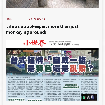
報紙
2019-05-10
Life as a zookeeper: more than just
monkeying around!