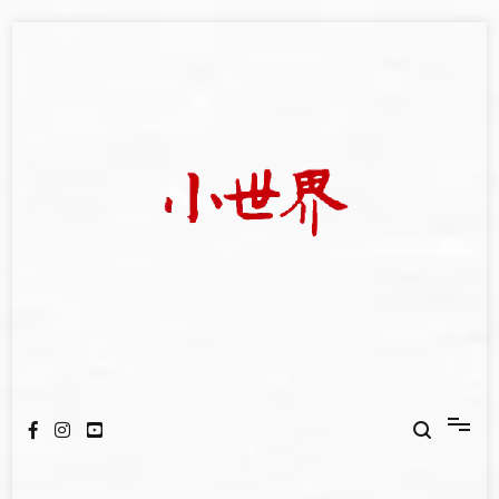
Skip
to
content
我們立足小世界，學習記錄浩瀚蒼穹
世新大學小世界