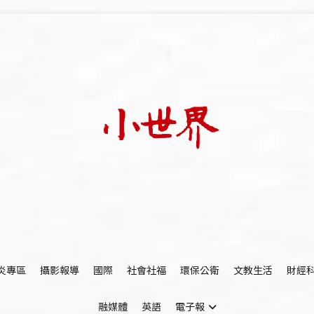
我們立足小世界，學習記錄浩瀚蒼穹
世新大學小世界
炎專區
攝影報導
國際
社會社福
環保公衛
文教生活
財經
融媒體
英語
電子報