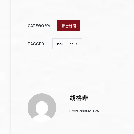
CATEGORY:
影音新聞
TAGGED:
ISSUE_2217
胡格非
Posts created
126