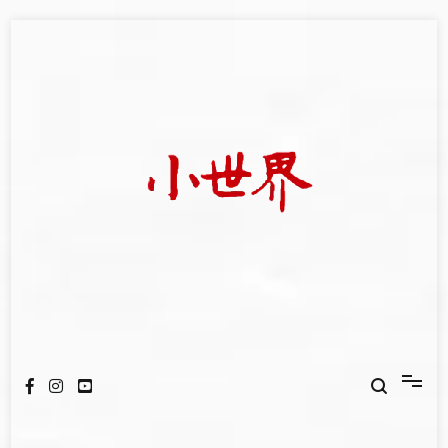
Skip
to
content
我們立足小世界，學習記錄浩瀚蒼穹
世新大學小世界