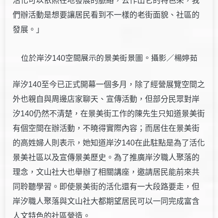
活化可以依照在地發展的脈絡，去作出它的特色來，我
們辦活動是想要讓居民看到不一樣的老街面貌、社區的
發展。」
位於岸汐
空間展示的景美街景圖。攝影／楊婷茹
140
岸汐140至今已正式開幕一個多月，除了經營展覽空間之
外也親自與周邊店家聊天、宣傳活動，但部分民眾對岸
汐140仍然不清楚，在景美街工作的陳先生只知道景美街
有個空間在辦活動，不曉得實際內容；而居住在景美街
的高姓婦人則表示，她知道岸汐140在此駐點是為了活化
景美社區以及宣傳景美歷史。為了推廣岸汐職人聚落的
理念，文山社大也舉辦了相關講座，邀請居民能前來共
同聆聽學習。即使景美街的活化還有一大段路要走，但
岸汐職人聚落與文山社大都期望居民可以一同完成富含
人文特色的社區營造。