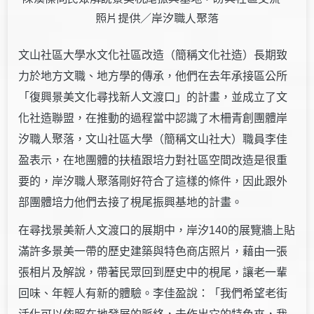
照片提供／岸汐職人聚落
文山社區大學水文化社區改造（簡稱文化社造）長期致
力於地方文職、地方學的傳承，他們在去年承接區公所
「復興景美文化尋找新人文渡口」的計畫，並成立了文
化社造聯盟，在推動的過程當中認識了木柵青創團體岸
汐職人聚落，文山社區大學（簡稱文山社大）職員李佳
盈表示，在地團體的扶植跟培力對社區空間改造是很重
要的，岸汐職人聚落剛好符合了這樣的條件，因此跟外
部團體培力他們去接了梘尾振興基地的計畫。
在尋找景美新人文渡口的展期中，岸汐140的展覽牆上貼
滿許多景美一帶的歷史建築與特色商店照片，藉由一張
張相片及解說，帶著民眾回到歷史中的梘尾，讓老一輩
回味、年輕人有新的體驗。李佳盈說：「我們希望老街