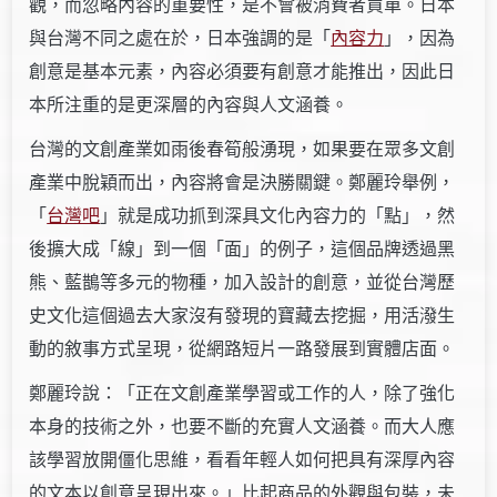
觀，而忽略內容的重要性，是不會被消費者買單。日本
與台灣不同之處在於，日本強調的是「
內容力
」，因為
創意是基本元素，內容必須要有創意才能推出，因此日
本所注重的是更深層的內容與人文涵養。
台灣的文創產業如雨後春筍般湧現，如果要在眾多文創
產業中脫穎而出，內容將會是決勝關鍵。鄭麗玲舉例，
「
台灣吧
」就是成功抓到深具文化內容力的「點」，然
後擴大成「線」到一個「面」的例子，這個品牌透過黑
熊、藍鵲等多元的物種，加入設計的創意，並從台灣歷
史文化這個過去大家沒有發現的寶藏去挖掘，用活潑生
動的敘事方式呈現，從網路短片一路發展到實體店面。
鄭麗玲說：「正在文創產業學習或工作的人，除了強化
本身的技術之外，也要不斷的充實人文涵養。而大人應
該學習放開僵化思維，看看年輕人如何把具有深厚內容
的文本以創意呈現出來。」比起商品的外觀與包裝，未