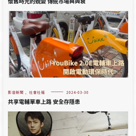
懷舊時光的蛻變 傳統市場興與衰
影音新聞
,
社會社福
2024-03-30
共享電輔單車上路 安全存隱患