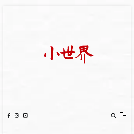
Skip
to
content
我們立足小世界，學習記錄浩瀚蒼穹
世新大學小世界