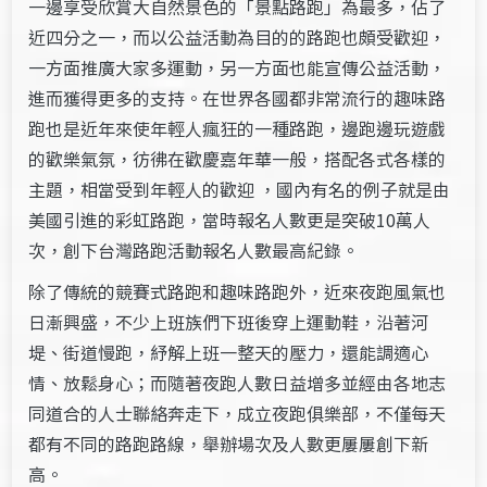
一邊享受欣賞大自然景色的「景點路跑」為最多，佔了
近四分之一，而以公益活動為目的的路跑也頗受歡迎，
一方面推廣大家多運動，另一方面也能宣傳公益活動，
進而獲得更多的支持。在世界各國都非常流行的趣味路
跑也是近年來使年輕人瘋狂的一種路跑，邊跑邊玩遊戲
的歡樂氣氛，彷彿在歡慶嘉年華一般，搭配各式各樣的
主題，相當受到年輕人的歡迎 ，國內有名的例子就是由
美國引進的彩虹路跑，當時報名人數更是突破10萬人
次，創下台灣路跑活動報名人數最高紀錄。
除了傳統的競賽式路跑和趣味路跑外，近來夜跑風氣也
日漸興盛，不少上班族們下班後穿上運動鞋，沿著河
堤、街道慢跑，紓解上班一整天的壓力，還能調適心
情、放鬆身心；而隨著夜跑人數日益增多並經由各地志
同道合的人士聯絡奔走下，成立夜跑俱樂部，不僅每天
都有不同的路跑路線，舉辦場次及人數更屢屢創下新
高。