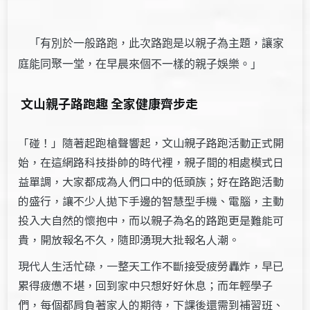
「有別於一般路跑，此次路跑是以親子為主題，讓家
庭能同聚
一堂，在早晨來個不一樣的親子娛樂。」
文山親子路跑趣 全家健康齊步走
「碰！」隨著起跑槍聲響起，文山親子路跑活動正式開
始，在這網路科技掛帥的時代裡，親子間的相處模式日
益單調，大家都成為人們口中的低頭族；好在路跑活動
的盛行，讓不少人拋下手邊的智慧型手機、電腦，主動
投入大自然的懷抱中，而以親子為名的路跑更是難能可
貴，開放報名不久，隨即湧現大批報名人潮。
現代人生活忙碌，一整天工作不斷接受疲勞轟炸，早已
累得疲憊不堪，回到家中只想好好休息；而年輕學子
們，每個都肩負著家人的期待，下課後還需到補習班、