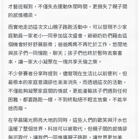
才藝班報到，不僅失去運動休閒時間，更損失了親子間
的感情橋梁。
而實地走訪這次文山親子路跑活動中，可以發現不少家
庭動員一家老小一同參加這次盛會，爺爺奶奶們藉由這
個機會好好舒展筋骨；爸爸媽媽不再忙於工作，悠閒地
與孩子們一同慢跑、聊天；孩子們也終於暫時丟棄書
本，讓一家大小凝聚在一塊共享天倫之樂。
不少參賽者分享時提到，儘管現在生活比以前便利，但
最根本的家庭意識卻也漸漸消失，而透過這次的活動，
不僅能夠凝聚家庭間的情感，更能灌輸孩子們遇到任何
困難，都要路跑一樣，不到終點絕不輕言放棄，不能半
途而廢。
在早晨陽光照亮大地的同時，這些人們的歡笑與汗水也
溫暖了整個世界，科技可以被取代，但親子間的感情卻
無可取代，讓我們一同推廣親子路跑，讓世界更加美