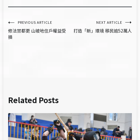
文
PREVIOUS ARTICLE
NEXT ARTICLE
修法禁都更 山坡地住戶權益受
打造「新」環境 移民逾52萬人
章
損
導
覽
Related Posts