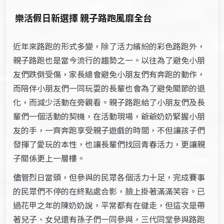
樂活假日新選擇 親子路跑風靡全台
近年來路跑的形式多變，除了活力繽紛的彩色路跑外，
親子路跑也是當今流行的趨勢之一。以往為了避免小朋
友們跌倒受傷，家長總會避免小朋友們有奔跑的動作，
而陪伴小朋友們一同玩耍的長輩也會為了避免關節的退
化，而減少活動在旁觀看。親子路跑給了小朋友們及長
輩們一個活動的契機，在活動現場，爺爺奶奶緊握小朋
友的手，一齊奔跑享受親子遊戲的時間，不但讓孩子們
發揮了愛玩的本性，也讓長輩們找回青春活力，更讓親
子關係更上一層樓。
儘管烈日當頭，但參與的民眾各個活力十足，完成賽事
的民眾們不停的在終點處合影，臉上掛著滿滿笑容。已
過花甲之年的陳奶奶說，平常都有在健走，但這次是帶
著兒子、女兒還有孫子們一同參與，三代同堂參與路跑