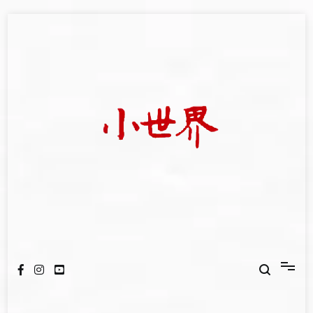
Skip
to
content
我們立足小世界，學習記錄浩瀚蒼穹
世新大學小世界