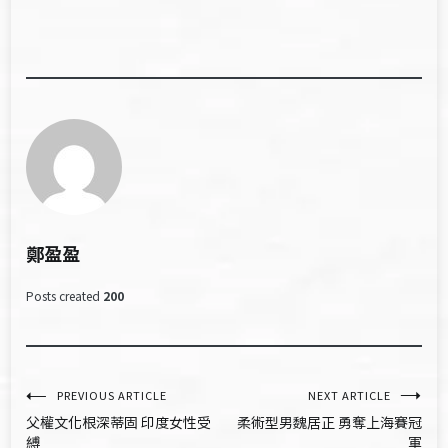
鄭盈盈
Posts created
200
文
PREVIOUS ARTICLE
NEXT ARTICLE
父權文化根深蒂固 印度女性受
柔術型男魏居正 勇奪上海賽冠
章
縛
軍