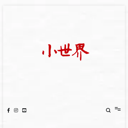
Skip
to
content
我們立足小世界，學習記錄浩瀚蒼穹
世新大學小世界