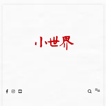
Skip
to
content
我們立足小世界，學習記錄浩瀚蒼穹
世新大學小世界