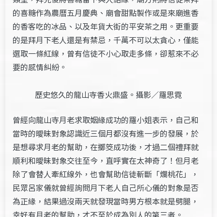
的喜糖作為農曆五月慶典、廟會甜點製作或是來廟進香
的香客吃的冰品、以及年貨大街的平安茶之用。更重要
的是拜月下老人還是有禁忌，千萬不可以太貪心，僅能
選取一條紅線，曾有信徒不小心取走多條，卻惹來不必
要的感情糾紛。
歷史悠久的龍山寺香火鼎盛。攝影／羅思霓
曾經向龍山寺月老求取姻緣成功的羅小姐表示，自己和
當時的曖昧對象認識近三個月都沒有進一步的發展，於
是想尋求月老的幫助，在擲筊成功後，才過二個禮拜就
順利和曖昧對象交往至今，直呼實在太神奇了！但月老
除了會替人牽紅線外，也會幫助信徒斬斷「爛桃花」，
民眾呂家儀就曾經詢問月下老人自己所心儀的對象是否
為正緣，結果過沒兩天就發現當時男方根本就是劈腿，
幸好有月老的幫助，才不至於成為別人的第三者。