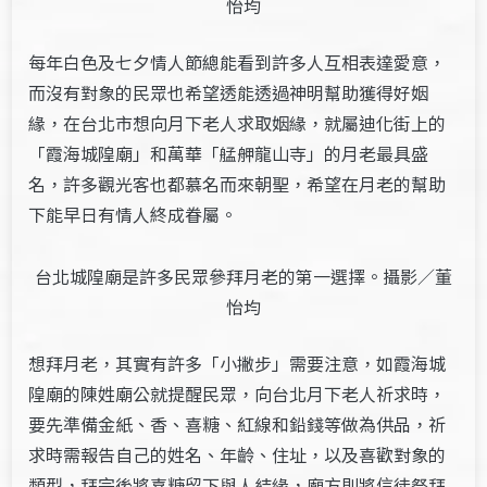
怡均
每年白色及七夕情人節總能看到許多人互相表達愛意，
而沒有對象的民眾也希望透能透過神明幫助獲得好姻
緣，在台北市想向月下老人求取姻緣，就屬迪化街上的
「霞海城隍廟」和萬華「艋舺龍山寺」的月老最具盛
名，許多觀光客也都慕名而來朝聖，希望在月老的幫助
下能早日有情人終成眷屬。
台北城隍廟是許多民眾參拜月老的第一選擇。攝影／董
怡均
想拜月老，其實有許多「小撇步」需要注意，如霞海城
隍廟的陳姓廟公就提醒民眾，向台北月下老人祈求時，
要先準備金紙、香、喜糖、紅線和鉛錢等做為供品，祈
求時需報告自己的姓名、年齡、住址，以及喜歡對象的
類型，拜完後將喜糖留下與人結緣，廟方則將信徒祭拜