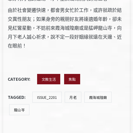
由於社會變遷快速，都會男女忙於工作，或許就疏於結
交異性朋友；如果身旁的親朋好友將達適婚年齡，卻未
見紅鸞星動，不妨前來霞海城隍廟或是艋岬龍山寺，向
月下老人誠心祈求，說不定一段好姻緣就遠在天邊、近
在眼前！
CATEGORY:
文教生活
焦點
TAGGED:
ISSUE_2201
月老
霞海城隍廟
龍山寺