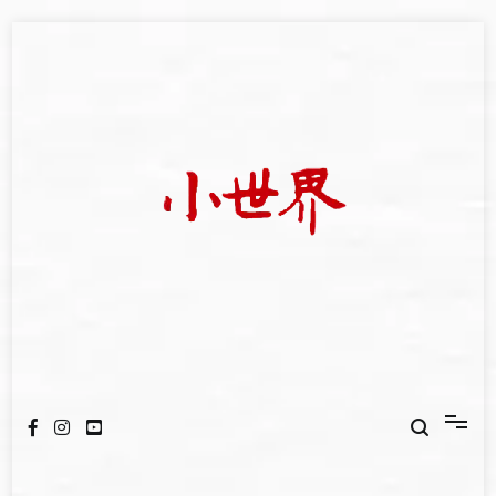
Skip
to
content
我們立足小世界，學習記錄浩瀚蒼穹
世新大學小世界