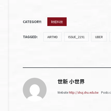
CATEGORY:
財經科技
TAGGED:
AIRTMD
ISSUE_2191
UBER
世新 小世界
Website
http://shuj.shu.edu.tw
Posts c