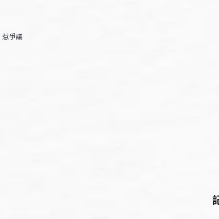
濟 惹爭議
胡凡/台北