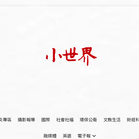
我們立足小世界，學習記錄浩瀚蒼穹
世新大學小世界
炎專區
攝影報導
國際
社會社福
環保公衛
文教生活
財經
融媒體
英語
電子報