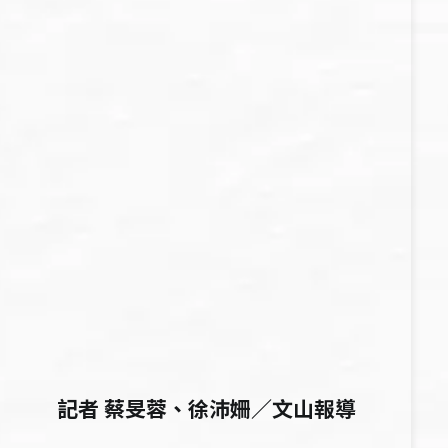
記者 蔡旻蓉、徐沛姍／文山報導