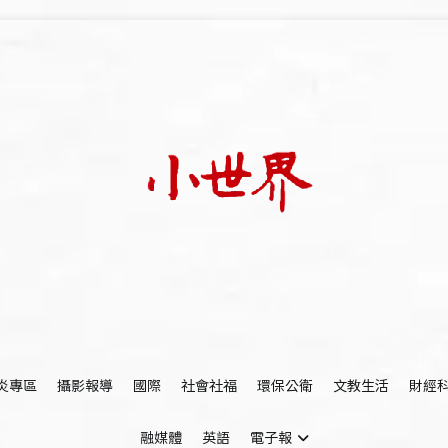
我們立足小世界，學習記錄浩瀚蒼穹
世新大學小世界
炎專區
攝影報導
國際
社會社福
環保公衛
文教生活
財經
融媒體
英語
電子報