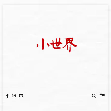
Skip
to
content
我們立足小世界，學習記錄浩瀚蒼穹
世新大學小世界