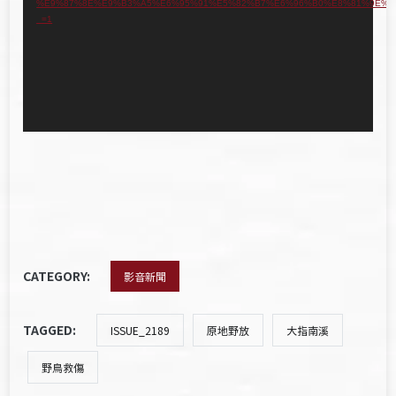
%E9%87%8E%E9%B3%A5%E6%95%91%E5%82%B7%E6%96%B0%E8%81%9E%E
放
_=1
器
CATEGORY:
影音新聞
TAGGED:
ISSUE_2189
原地野放
大指南溪
野鳥救傷