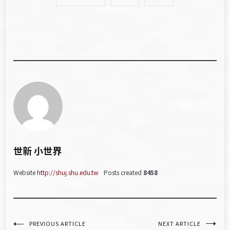
世新 小世界
Website
http://shuj.shu.edu.tw
Posts created
8458
文
PREVIOUS ARTICLE
NEXT ARTICLE