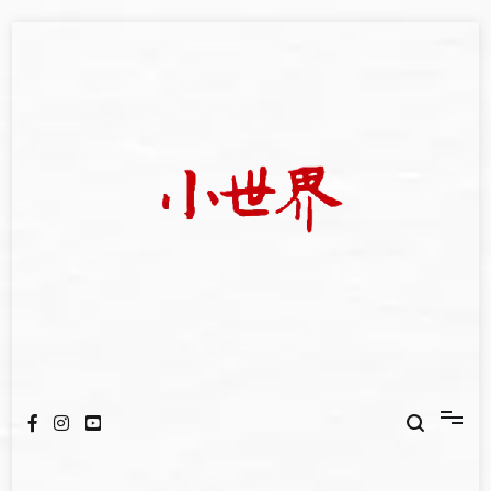
Skip
to
content
我們立足小世界，學習記錄浩瀚蒼穹
世新大學小世界