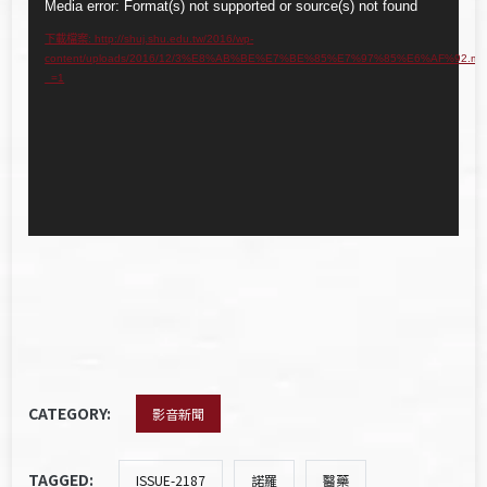
視
Media error: Format(s) not supported or source(s) not found
訊
下載檔案: http://shuj.shu.edu.tw/2016/wp-
content/uploads/2016/12/3%E8%AB%BE%E7%BE%85%E7%97%85%E6%AF%92.mp
播
_=1
放
器
CATEGORY:
影音新聞
TAGGED:
ISSUE-2187
諾羅
醫藥