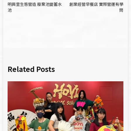
明興里生態營造 廢棄池變蓄水
創業經營早餐店 實際營運有學
章
池
問
導
覽
Related Posts