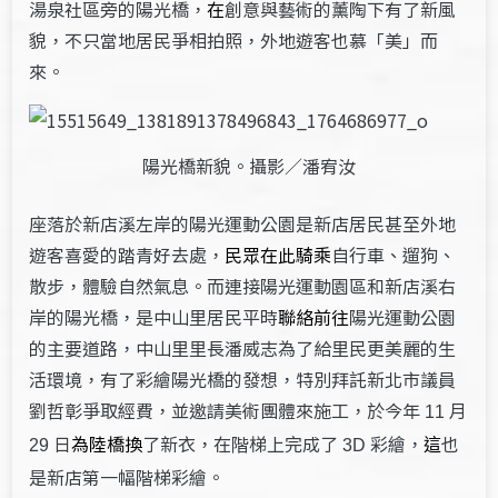
湯泉社區旁的陽光橋，
在
創意與藝術的薰陶下有了新風
貌，不只當地居民爭相拍照，外地遊客也慕「美」而
來。
陽光橋新貌。攝影／潘宥汝
座落於新店溪左岸的陽光運動公園是新店居民甚至外地
遊客喜愛的踏青好去處，
民眾在此騎乘
自行車、遛狗、
散步，體驗自然氣息。而連接陽光運動園區和新店溪右
岸的陽光橋，是中山里居民平時
聯絡前往
陽光運動公園
的主要道路，中山里里長潘威志為了給里民更美麗的生
活環境，有了彩繪陽光橋的發想，特別拜託新北市議員
劉哲彰爭取經費，並邀請美術團體來施工，於今年
月
11
日
為陸橋換
了新衣，在階梯上完成了
彩繪，
這
也
29
3D
是新店第一幅階梯彩繪。