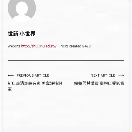
世新 小世界
Website
http://shuj.shu.edu.tw
Posts created
8458
文
PREVIOUS ARTICLE
NEXT ARTICLE
新店義消訓練有素 勇奪評核冠
領養代替購買 寵物店受影響
章
軍
導
覽