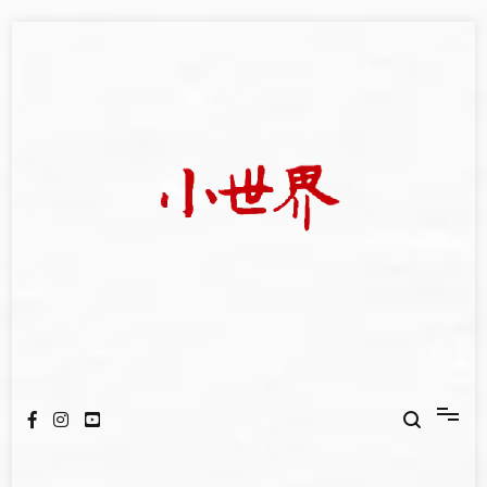
Skip
to
content
我們立足小世界，學習記錄浩瀚蒼穹
世新大學小世界