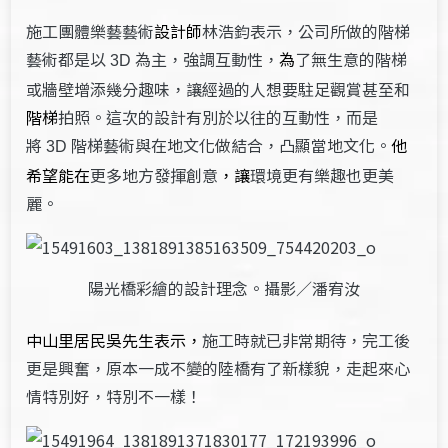
施工團體樂藝藝術
設計師
林浩鈞表示，公司所做的階梯
藝術都是以
為主，強調互動性，
為
了無生意的階梯
3D
或牆壁增添幾分趣味，讓經過的人想要駐足觀賞甚至和
階梯
拍照。這次的設計有別於以往的互動性，而是
將
階梯藝術與在地文化做結合，凸顯當地文化。
他
3D
希望能在
更多地方發揮創意
，讓
環境更有樂趣也更美
麗。
陽光橋彩繪的設計理念。攝影／潘宥汝
中山里居民吳先生表示，
施工時就已非常期待，完工後
更是興奮，原本一成不變的陸橋有了新樣貌，走起來心
情特別好，特別不一樣！