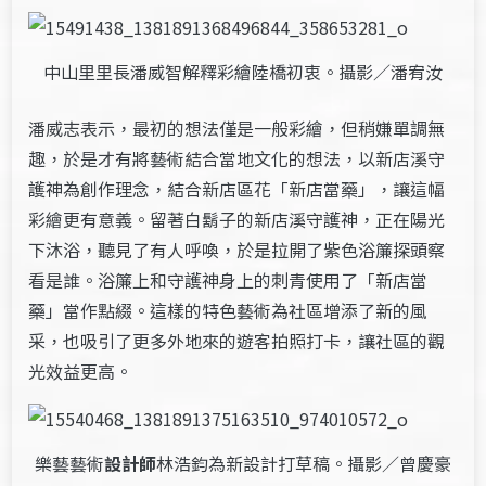
中山里里長潘威智解釋彩繪陸橋初衷。攝影／潘宥汝
潘威志表示，最初的想法僅是一般彩繪，但稍嫌單調無
趣，於是才有將藝術結合當地文化的想法，以新店溪守
護神為創作理念，結合新店區花「新店當藥」，讓這幅
彩繪更有意義。留著白鬍子的新店溪守護神，正在陽光
下沐浴，聽見了有人呼喚，於是拉開了紫色浴簾探頭察
看是誰。浴簾上和守護神身上的刺青使用了「新店當
藥」當作點綴。這樣的特色藝術為社區增添了新的風
采，也吸引了更多外地來的遊客拍照打卡，讓社區的觀
光效益更高。
樂藝藝術
設計師
林浩鈞為新設計打草稿。攝影／曾慶豪