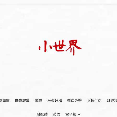
我們立足小世界，學習記錄浩瀚蒼穹
世新大學小世界
炎專區
攝影報導
國際
社會社福
環保公衛
文教生活
財經
融媒體
英語
電子報