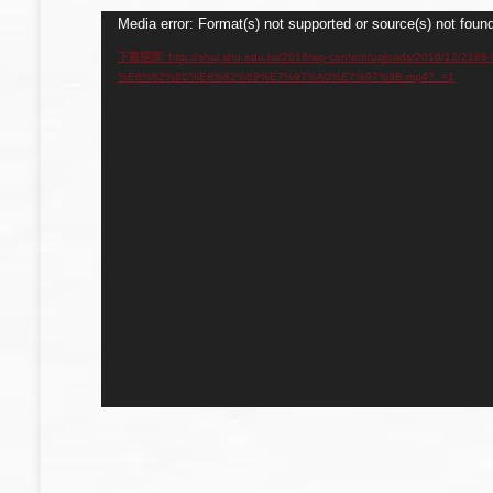
視
Media error: Format(s) not supported or source(s) not foun
訊
下載檔案: http://shuj.shu.edu.tw/2016/wp-content/uploads/2016/12/
%E8%82%8C%E8%82%89%E7%97%A0%E7%97%9B.mp4?_=1
播
放
器