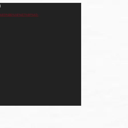
d
2188-%E5%BE%AE%E7%9F%A5-