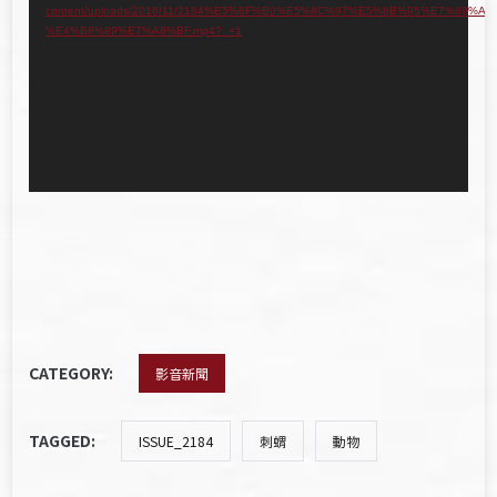
content/uploads/2016/11/2184%E5%8F%B0%E5%8C%97%E5%8B%95%E7%89%A9-
播
%E4%B8%89%E7%A8%BF.mp4?_=1
放
器
CATEGORY:
影音新聞
TAGGED:
ISSUE_2184
刺蝟
動物