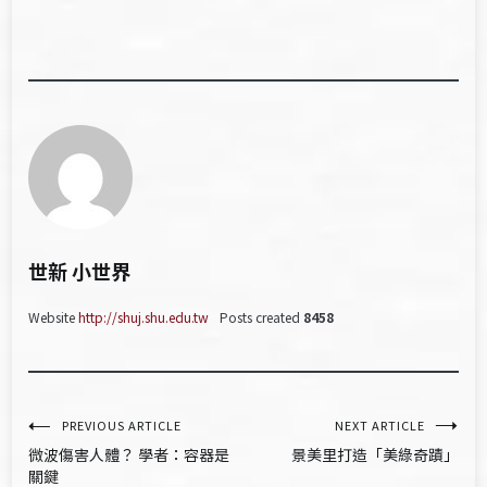
世新 小世界
Website
http://shuj.shu.edu.tw
Posts created
8458
文
PREVIOUS ARTICLE
NEXT ARTICLE
微波傷害人體？ 學者：容器是
景美里打造「美綠奇蹟」
章
關鍵