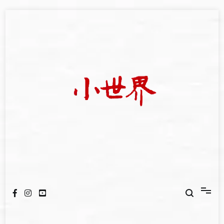
Skip
to
content
我們立足小世界，學習記錄浩瀚蒼穹
世新大學小世界