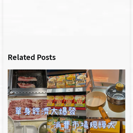
導
覽
Related Posts