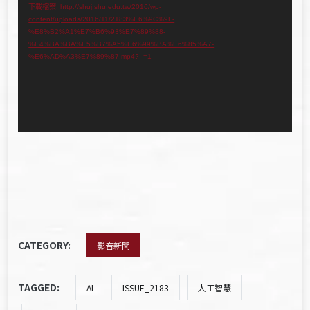
訊
下載檔案: http://shuj.shu.edu.tw/2016/wp-
content/uploads/2016/11/2183%E6%9C%9F-
播
%E8%B2%A1%E7%B6%93%E7%89%88-
放
%E4%BA%BA%E5%B7%A5%E6%99%BA%E6%85%A7-
%E6%AD%A3%E7%89%87.mp4?_=1
器
CATEGORY:
影音新聞
TAGGED:
AI
ISSUE_2183
人工智慧