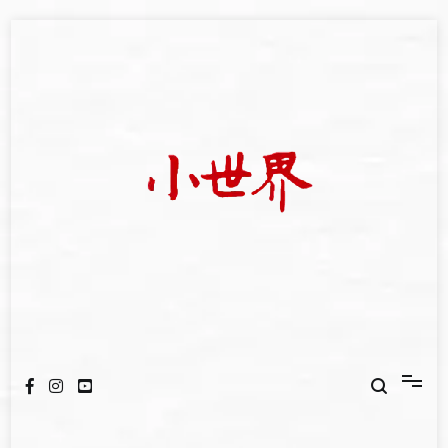
Skip
to
content
我們立足小世界，學習記錄浩瀚蒼穹
世新大學小世界