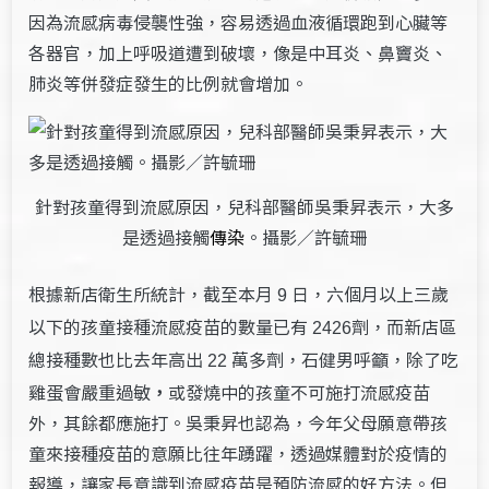
因為流感病毒侵襲性強，容易透過血液循環跑到心臟等
各器官，加上呼吸道遭到破壞，像是中耳炎、鼻竇炎、
肺炎等併發症發生的比例就會增加。
針對孩童得到流感原因，兒科部醫師吳秉昇表示，大多
是透過接觸
傳染
。攝影／許毓珊
根據新店衛生所統計，截至本月
日，六個月以上三歲
9
以下的孩童接種流感疫苗的數量已有
劑，而新店區
2426
總接種數也比去年高出
萬多劑，石健男呼籲，除了吃
22
雞蛋會嚴重過敏
，
或發燒中的孩童不可施打流感疫苗
外，其餘都應施打。吳秉昇也認為，今年父母願意帶孩
童來接種疫苗的意願比往年踴躍，透過媒體對於疫情的
報導，讓家長意識到流感疫苗是預防流感的好方法。但