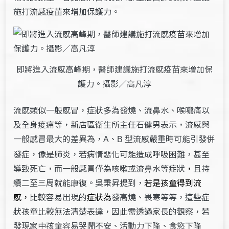
施打流感疫苗來增加保護力。
即將進入流感高峰期，醫師建議施打流感疫苗來增加保
護力。攝影／高凡淳
流感類似一般感冒，症狀多為發燒、流鼻水、喉嚨痛以
及全身痠痛等，新店區衛生所主任石健男表示，流感與
一般感冒最大的差異為，
、
型流感嚴重時可能引發併
A
B
發症，像是肺炎，若病情惡化可能造成呼吸困難，甚至
導致死亡，而一般感冒僅為咳嗽或流鼻水等症狀
，
且持
續二至三周就能康復。吳秉昇提到，
若是孩童得到流
感，
比較容易出現的
症狀為
發高燒、畏寒等等，這些症
狀孩童比較無法清楚表達，因此需透過家長的觀察，若
發現家中孩童容易哭鬧不安、活動力下降、食慾下降