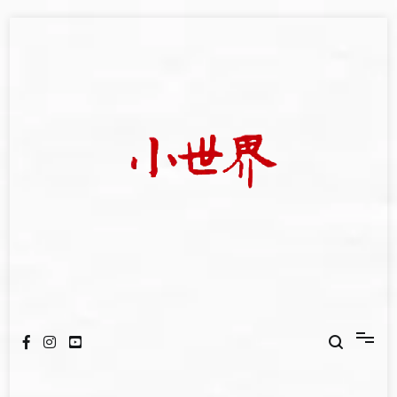
Skip
to
content
我們立足小世界，學習記錄浩瀚蒼穹
世新大學小世界