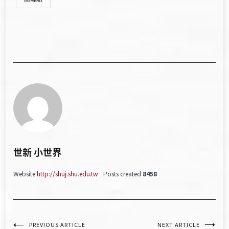
世新 小世界
Website
http://shuj.shu.edu.tw
Posts created
8458
文
PREVIOUS ARTICLE
NEXT ARTICLE