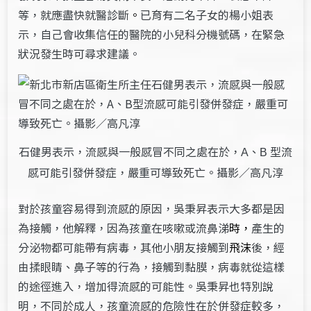
等，就應盡快就醫診斷
。
已育有二名子女的楊小姐表
示，自己會收集信任的醫院的小兒科分機號碼，在緊急
狀況發生時可尋求建議。
石健男表示，流感與一般感冒不同之處在於，
、
型流
A
B
感可能引發併發症，嚴重可導致死亡。攝影／高凡淳
對於孩童容易得到流感的原因，吳秉昇表示大多都是因
為接觸，他解釋，因為孩童在咳嗽或流鼻涕
時，
產生的
分泌物都可能帶有病毒，其他小朋友接觸到
飛沫
後，經
由揉眼睛、鼻子等的行為，接觸到黏膜，病毒就從這樣
的途徑進入，增加得流感的可能性。吳秉昇也特別說
明，不同於成人，孩童流感的危險性在於併發症較多，