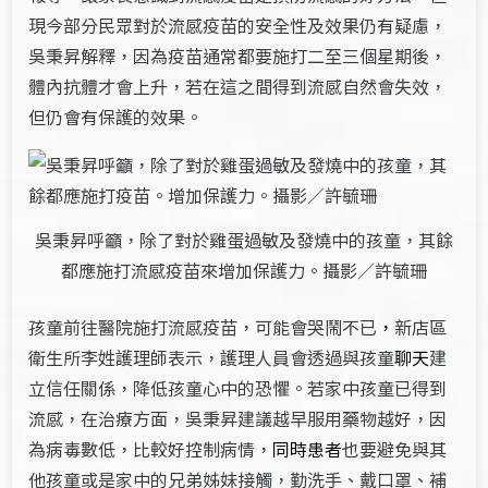
現今部分民眾對於流感疫苗的安全性及效果仍有疑慮，
吳秉昇解釋，因為疫苗通常都要施打二至三個星期後，
體內抗體才會上升，若在這之間得到流感自然會失效，
但仍會有保護的效果。
吳秉昇呼籲，除了對於雞蛋過敏及發燒中的孩童，其餘
都應施打流感疫苗來增加保護力。攝影／許毓珊
孩童前往醫院施打流感疫苗，可能會哭鬧不已
，
新店區
衛生所李姓護理師表示，護理人員會透過與孩童
聊天
建
立信任關係，降低孩童心中的恐懼。若家中孩童已得到
流感，在治療方面，吳秉昇建議越早服用藥物越好，因
為病毒數低，比較好控制病情，
同時患者
也要避免與其
他孩童或是家中的兄弟姊妹接觸，勤洗手、戴口罩、補