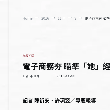
Home
2016
11 月
8
電子商務夯 瞄
財經科技
電子商務夯 瞄準「她」
世新 小世界
2016-11-08
記者 陳祈安、許珮姿／專題報導