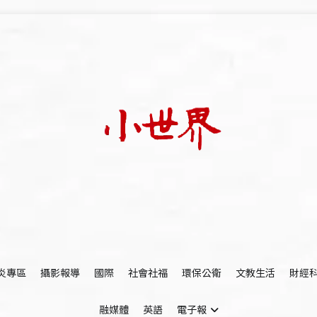
我們立足小世界，學習記錄浩瀚蒼穹
世新大學小世界
炎專區
攝影報導
國際
社會社福
環保公衛
文教生活
財經
融媒體
英語
電子報