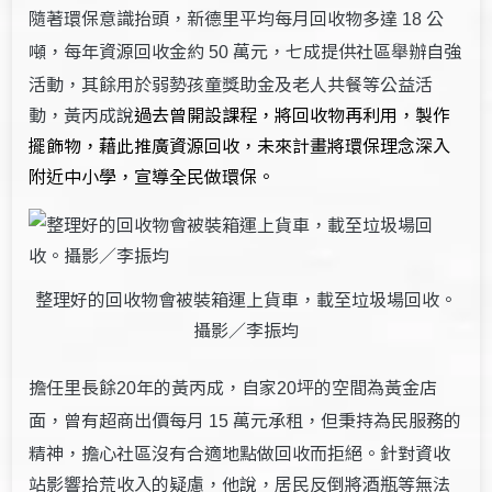
隨著環保意識抬頭，新德里平均每月回收物多達
公
18
噸，每年資源回收金約
萬元，七成提供社區舉辦自強
50
活動，其餘用於弱勢孩童獎助金及老人共餐等公益活
動，黃丙成說
過去曾開設課程，將回收物再利用，製作
擺飾物，藉此推廣資源回收，未來計畫將環保理念深入
附近中小學，宣導全民做環保。
整理好的回收物會被裝箱運上貨車，載至垃圾場回收。
攝影／李振均
擔任里長餘
年的黃丙成，自家
坪的空間為黃金店
20
20
面，曾有超商出價每月
萬元承租，但秉持為民服務的
15
精神，擔心社區沒有合適地點做回收而拒絕。針對資收
站影響拾荒收入的疑慮，他說，居民反倒將酒瓶等無法