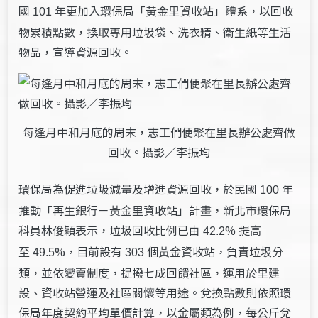
國
年更加入環保局「黃金里資收站」體系，以回收
101
物累積點數，換取專用垃圾袋、洗衣精、衛生紙等生活
物品，宣導資源回收。
每逢月中和月底的周末，志工們便聚在里長辦公處齊做
回收。攝影／李振均
環保局為促進垃圾減量及增進資源回收，於民國
年
100
推動「再生銀行－黃金里資收站」計畫，新北市環保局
科員林俊穎表示，垃圾回收比例已由
% 提高
42.2
至
%，目前設有
個黃金資收站，負責垃圾分
49.5
303
類，並依變賣制度，提撥七成回饋社區，運用於里建
設、資收站營運及社區關懷等用途。兌換點數則依照環
保局年度契約平均單價計算，以金屬類為例，每公斤兌