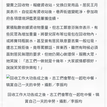
變賣之回收物，報繳資收站，兌換日常用品。居民王月
英表示，自從設有資收站後，巷弄街道變乾淨，參加政
府各項環境評鑑更是屢獲佳績。
累積點數依據資收物重量，但志工鄭意芬無奈表示，有
些民眾為增加重量，將嬰兒尿布等垃圾包在回收物內，
或將寶特瓶裝水，甚至曾有居民執意要丟棄一般垃圾，
遭志工婉拒後，竟辱罵髒話、摔東西，雖然有時候必須
面對居民無理的要求，但她仍開心做環保，服務大眾，
她笑說：「志工們一做就是十幾年，大家感情都很好，
說說笑笑很快樂啦！」
回收工作大功告成之後，志工們會聚在一起吃中餐，犒
賞自己一天的辛勞。攝影／李振均