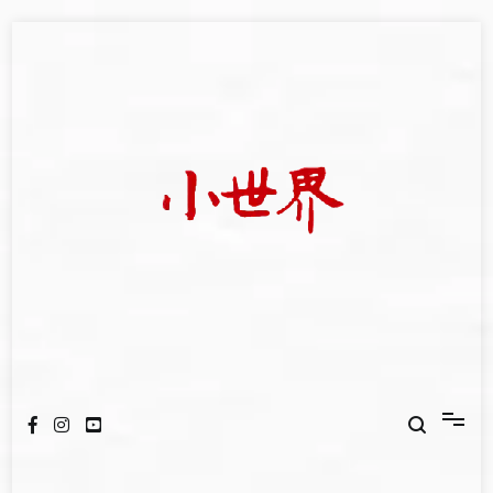
Skip
to
content
我們立足小世界，學習記錄浩瀚蒼穹
世新大學小世界