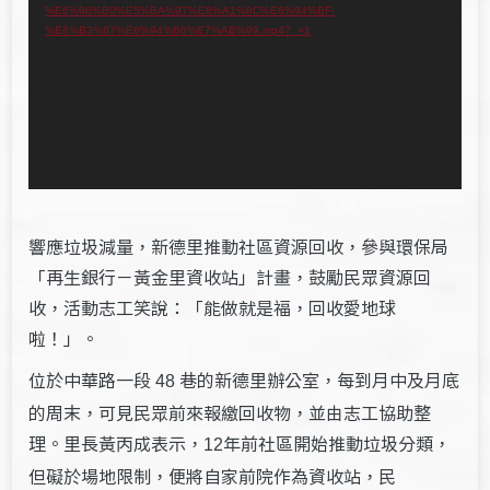
%E6%96%B0%E5%BA%97%E8%A1%8C%E6%94%BF-
播
%E8%B3%87%E6%94%B6%E7%AB%99.mp4?_=1
放
器
響應垃圾減量，新德里推動社區資源回收，參與環保局
「再生銀行－黃金里資收站」計畫，鼓勵民眾資源回
收，活動志工笑說：「能做就是福，回收愛地球
啦！」。
位於中華路一段
巷的新德里辦公室，每到月中及月底
48
的周末，可見民眾前來報繳回收物，並由志工協助整
理。里長黃丙成表示，
年前社區開始推動垃圾分類，
12
但礙於場地限制，便將自家前院作為資收站，民