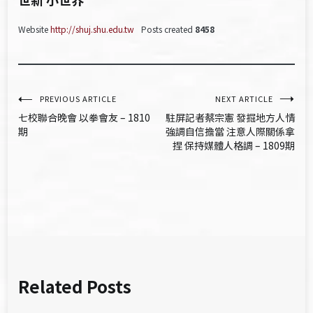
Website
http://shuj.shu.edu.tw
Posts created
8458
文
PREVIOUS ARTICLE
NEXT ARTICLE
七校聯合晚會 以拳會友 – 1810
駐屏記者蔡宗憲 發掘地方人情
章
期
強調自信擔當 注意人際關係拿
捏 保持媒體人格調 – 1809期
導
覽
Related Posts