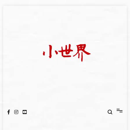
Skip
to
content
我們立足小世界，學習記錄浩瀚蒼穹
世新大學小世界