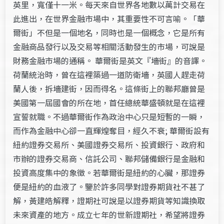
英里，寬僅十一米。每天來自世界各地數以萬計交易在
此進出，在世界金融市場中，其重要性不可言喻。「華
爾街」不但是一個地名，同時也是一個概念，它是所有
金融商品發行以及交易等相關活動發生的市場，可說是
財務金融市場的通稱。 華爾街是英文『墻街』的音譯。
荷蘭統治時，曾在這裡築過一道防衛墻，英國人趕走荷
蘭人後，拆墻建街，因而得名。這條街上的聯邦廳曾是
美國第一屆國會的所在地，首任總統華盛頓就是在這裡
宣誓就職。不過華爾街作為政治中心只是短暫的一瞬，
而作為金融中心卻一直輝煌奪目，經久不衰; 華爾街設有
紐約證券交易所、美國證券交易所、投資銀行、政府和
市辦的證券交易商、信託公司、聯邦儲備銀行是金融和
投資高度集中的象徵。若華爾街是紐約的心臟，那證券
便是紐約的血液了。鑒於許多同學對證券期貨社不甚了
解，黃建皓解釋，證期社可說是以證券期貨等知識換取
未來資產的地方。成立七年的世新證期社，希望將證券