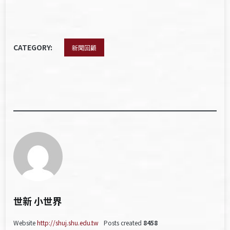
CATEGORY:
新聞回顧
世新 小世界
Website
http://shuj.shu.edu.tw
Posts created
8458