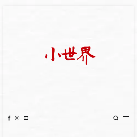
Skip
to
content
我們立足小世界，學習記錄浩瀚蒼穹
世新大學小世界