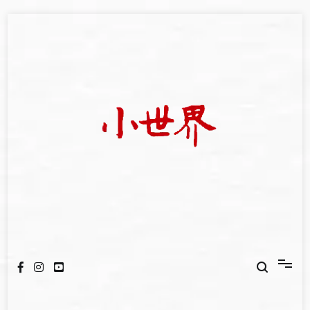
Skip
to
content
我們立足小世界，學習記錄浩瀚蒼穹
世新大學小世界