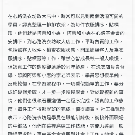
在心路洗衣坊政大店中，時常可以見到兩個活潑可愛的
學員，認真整理一排排衣架，為每件衣服排序、貼標
籤，他們就是阿榮和小惠。 阿榮和小惠在心路基金會的
安排下，到心路洗衣坊政大店工作，平時負責的工作，
包括幫客人收件、檢查衣服狀態、開單據給客人及為衣
服排序、貼標籤等工作，雖然心智成長較一般人緩慢，
但認真工作的態度卻遠勝於同年齡層。 在洗衣店負責督
導、照顧阿榮和小惠的李老師表示，學員思想很單純，
反應較慢，在學習過程中，一項看似簡單的工作，要分
成好幾個步驟，才一步一步慢慢學會。對於較複雜的事
情，他們也很執著要遵循一定程序完成，認真的工作態
度，每件工作按部就班的完成，值得讚賞。 社工孫珮玲
表示，心路洗衣坊是學員在職能訓練後，銜接外面職場
的中繼站，他們在這裡磨練工作技能，等能力達到一般
職場要求時，再由基金會推薦到社會上工作。她說，每