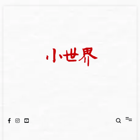
Skip
to
content
我們立足小世界，學習記錄浩瀚蒼穹
世新大學小世界