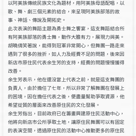
以阿美族傳統民族文化為題材，用阿美族母語配唱，以
歌、舞、劇三個元素的結合，來呈現阿美族部落的故
事、神話、傳說及開拓史。
此次表演的舞蹈主題為勇士舞之饗宴，這支舞蹈結合所
有阿美族部落的勇士舞，動作大膽有力，展現力與美。
胡曉倩笑著說，能得到冠軍非常開心，但舞團一路走來
遇到了很多的挫折，如人力及經費不足的問題，後來因
新店市原住民代表余生芳的支持，經費的問題慢慢獲得
改善。
余生芳表示，他在還沒當上代表之前，就是這支舞團的
負責人，由於擔任了七年，所以非常了解舞團在發展上
的困境，因在擔任代表之後，便盡量幫助爭取資源，他
希望從質的層面來改善原住民的文化發展。
余生芳指出，目前政府已在籌畫興建原住民活動中心，
他將向新店市公所爭取土地，讓原住民舞團可以有固定
的表演空間，透過原住民的活動中心推動更多的原住民