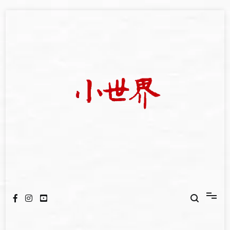
Skip
to
content
我們立足小世界，學習記錄浩瀚蒼穹
世新大學小世界