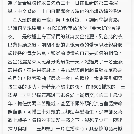
為了配合駐校作家白先勇三十一日在世新的第二場演
講，中文系於二十四日耶誕夜放映他的小說改編的影片
「金大班的最後一夜」與「玉卿嫂」，讓同學觀賞影片
是如何呈現原著。 在R303教室放映的「金大班的最後一
夜」，是敘述上海百樂門的紅舞女金兆麗，到台北的夜
巴黎舞廳之後，期間不斷的追憶青澀的愛情以及親身體
驗後進的舞女朱鳳，和從前懵懂的自己是如何的相像。
當金兆麗結束大班身分的最後一天，她遇見了一名羞赧
的男孩，在這男孩身上，金兆麗彷彿憶起曾經互定終身
的月如。隨著歌曲「最後一夜」的播放，金兆麗引領男
孩生澀的步伐，舞著永不結束的夜。 在R601播放的「玉
卿嫂」，則是描寫寡婦玉卿嫂愛上貧病交加的二十歲少
年，擔任奶媽辛苦賺錢，甚至不顧外頭的流言蜚語拚命
照顧他，可惜三十好幾的玉卿嫂華髮漸生，少年卻又喜
歡上戲子。氣憤的玉卿嫂一怒之下，殺死了少年，隨後
揮刀自刎。「玉卿嫂」一片在播映時，其悲慘的結局撼