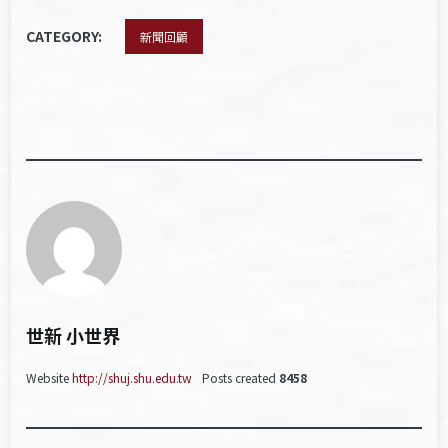
CATEGORY:
新聞回顧
世新 小世界
Website
http://shuj.shu.edu.tw
Posts created
8458