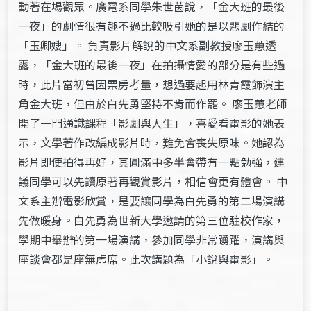
動著在場觀眾。廣電系同學朱世茵說，「金大班的最後
一夜」的劇情很有趣不過比較吸引她的是以悲劇作結的
「玉卿嫂」。 負責影片解說的中文系副教授廖玉蕙透
露，「金大班的最後一夜」在拍攝情愛的部分是有些過
時，此片當初曾因票房考量，想過要起用林青霞飾演主
角金大班，但由於白先勇堅持不肯而作罷。 廖玉蕙老師
開了一門通識課程「影劇與人生」，喜愛看電影的她表
示，文學著作改編成影片時，難免會喪失原味。她認為
影片即使拍得再好，其圓滿中多半會帶有一點勉強，建
議同學可以先讀原著再觀賞影片，相信會更有體會。 中
文系主辦電影欣賞，是要讓同學為白先勇的第二場演講
先做暖身。白先勇為世新大學邀請的第三位駐校作家，
學期中舉辦的第一場演講，參加同學非常踴躍，演講與
座談會都是座無虛席。此次講題為「小說與電影」。