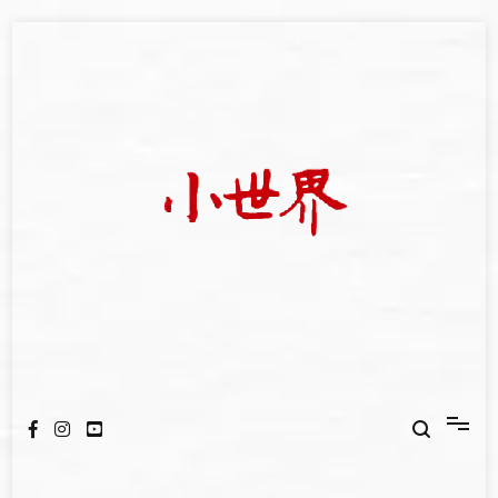
Skip
to
content
我們立足小世界，學習記錄浩瀚蒼穹
世新大學小世界