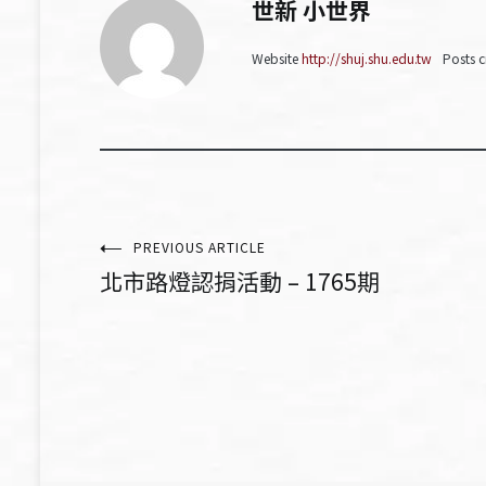
世新 小世界
Website
http://shuj.shu.edu.tw
Posts c
文
PREVIOUS ARTICLE
北市路燈認捐活動 – 1765期
章
導
覽