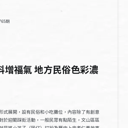
65期
科增福氣 地方民俗色彩濃
形式展開，設有民俗和小吃攤位，內容除了有創意
對於迎閣踩街活動，一般民眾有點陌生，文山區區
就是將小孩子（囝仔）打扮為歷史上忠孝仁義故事