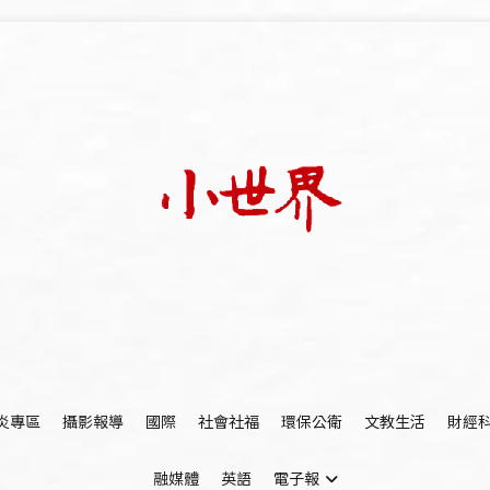
我們立足小世界，學習記錄浩瀚蒼穹
世新大學小世界
炎專區
攝影報導
國際
社會社福
環保公衛
文教生活
財經
融媒體
英語
電子報