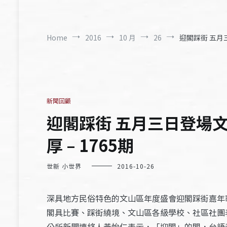
Home
2016
10 月
26
迎閣踩街 五月
新聞回顧
迎閣踩街 五月三日登場文
厚 – 1765期
世新 小世界
2016-10-26
深具地方民俗特色的文山區年度盛會迎閣踩街嘉年
閣具比賽、踩街繞境、文山區各級學校、社區社團
公所新聞連絡人黃怡仁表示，「迎閣」的閣，台語