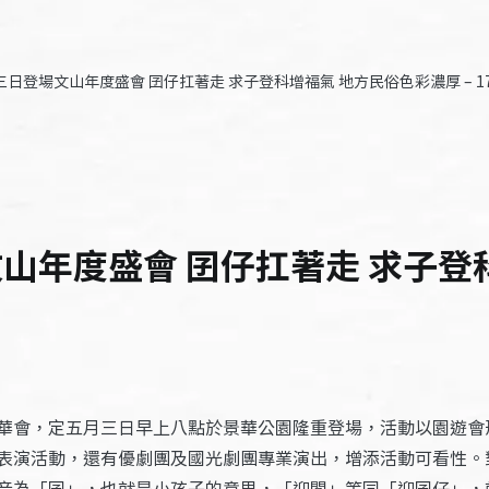
三日登場文山年度盛會 囝仔扛著走 求子登科增福氣 地方民俗色彩濃厚 – 17
山年度盛會 囝仔扛著走 求子登
華會，定五月三日早上八點於景華公園隆重登場，活動以園遊會
表演活動，還有優劇團及國光劇團專業演出，增添活動可看性。
音為「囝」，也就是小孩子的意思，「迎閣」等同「迎囝仔」，