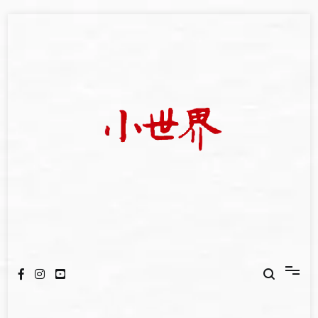
Skip
to
content
我們立足小世界，學習記錄浩瀚蒼穹
世新大學小世界