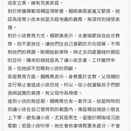
成家立業，擁有完美家庭。
對於榮獲模範母親這項榮譽，賴節美既害羞又緊張，她
認為培育小孩本就是天經地義的義務，無須特別接受表
揚。
對於小孩教育方式，賴節美表示，夫妻倆都採自由式教
育，但不是放任，讓他們往自己喜歡的方向發展，不限
制他們的興趣。剛開始創業時，與丈夫四處籌錢所開設
的診所，賺來的錢就是為了讓小孩念書，工作雖然辛
苦，但她卻不忽略對小孩的照顧。
家庭教育方面，賴媽媽表示，身教重於言教，父母親的
言行舉止會造成小孩仿效，所以，從小就灌輸孩子們節
儉與誠實的美德，有父母作為榜樣。
碰到小孩的叛逆期，賴媽媽也有一套作法，就是時時刻
刻讓小孩在自己管得到的範圍內，像是親自接送小朋友
上下學，避免讓小孩，尤其是男生，留連於網咖或沉迷
電動；若是小孩吵架，她也會依事情輕重來處分，不會