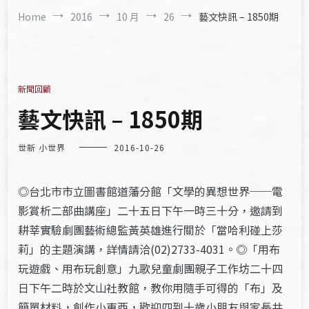
Home
2016
10 月
26
藝文快訊 – 1850期
新聞回顧
藝文快訊 – 1850期
世新 小世界
2016-10-26
◎台北市市立圖書館道藩分館「文學的異想世界──電
影賞析二部曲講座」二十五日下午一時三十分，邀請到
耕莘實驗劇團藝術總監黃英雄進行關於「當哈利碰上莎
莉」的主題演講，詳情請洽(02)2733-4031。◎「用布
玩遊戲、用布玩創意」九歌兒童劇團親子工作坊二十四
日下午二時於文山社教館，教你用隨手可得的「布」及
簡單材料，創作小東西，歡迎四到十歲小朋友與家長共