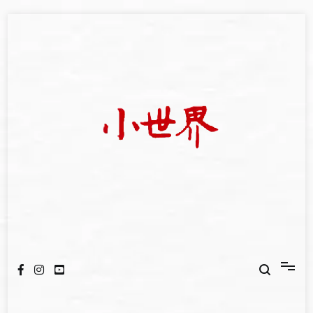
Skip
to
content
我們立足小世界，學習記錄浩瀚蒼穹
世新大學小世界