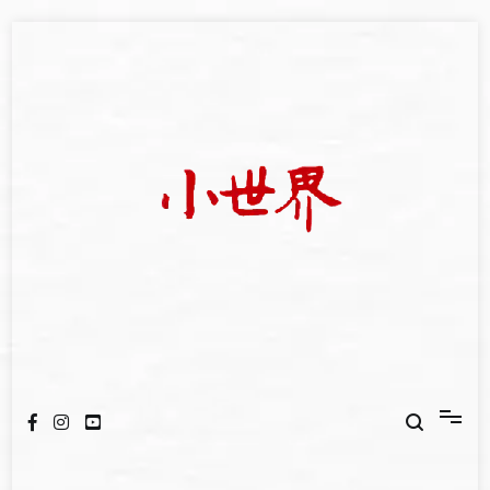
Skip
to
content
我們立足小世界，學習記錄浩瀚蒼穹
世新大學小世界