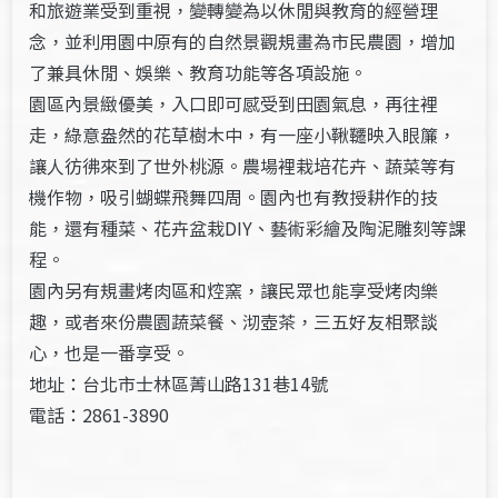
和旅遊業受到重視，變轉變為以休閒與教育的經營理
念，並利用園中原有的自然景觀規畫為市民農園，增加
了兼具休閒、娛樂、教育功能等各項設施。
園區內景緻優美，入口即可感受到田園氣息，再往裡
走，綠意盎然的花草樹木中，有一座小鞦韆映入眼簾，
讓人彷彿來到了世外桃源。農場裡栽培花卉、蔬菜等有
機作物，吸引蝴蝶飛舞四周。園內也有教授耕作的技
能，還有種菜、花卉盆栽DIY、藝術彩繪及陶泥雕刻等課
程。
園內另有規畫烤肉區和焢窯，讓民眾也能享受烤肉樂
趣，或者來份農園蔬菜餐、沏壺茶，三五好友相聚談
心，也是一番享受。
地址：台北市士林區菁山路131巷14號
電話：2861-3890