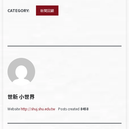
CATEGORY:
新聞回顧
世新 小世界
Website
http://shuj.shu.edu.tw
Posts created
8458