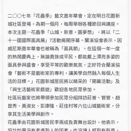
二○○七年「花蟲季」藝文嘉年華會，定在明日花園新
城社區登場，為期一個月，每周舉辦各種節目與講座。
本次主題─花蟲季「山城‧新意‧圓夢想」，將以「二
十一國國際面具展」?活動揭開序幕。蘭溪協會表示，因
威尼斯嘉年華會也被稱為「面具節」，在這個一年一度
的熱鬧慶典上，無論貴族或平民，都能戴上漂亮多姿的
面具參與盛會，享受平等的歡樂氣氛，正好符合蘭溪協
會「藝術不是藝術家的專利，讓美學自然融入每個人生
活的目標。」花園新城居民將以精采的「開幕活動」及
「與生活藝術家戲遊」歡迎各地民眾參加。
社區玩藝家也將帶領參加民眾分組拜訪莊普、管管、趙
崑秀、黃淑女、彭康隆、莊佳村等六位山城藝術家，分
享其生活美學與創作。
花蟲季由花園新城居民李兩成負責舞台設計，他表示，
設計如果沒有考慮到人的因素，也沒讓人感到有新意，