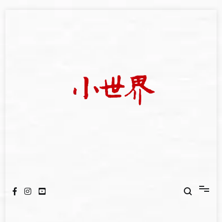
Skip
to
content
我們立足小世界，學習記錄浩瀚蒼穹
世新大學小世界