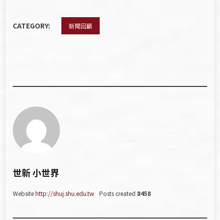
CATEGORY:
新聞回顧
世新 小世界
Website
http://shuj.shu.edu.tw
Posts created
8458