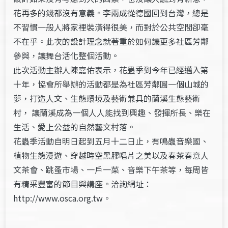
花再多的錢都沒有意義。李兩成從德國回到台灣，總是
不習慣一般人將家裡裝潢得很美，而對於公共空間卻毫
不在乎。此次的設計理念就著重於如何讓更多社區芳鄰
參與，讓舞台活化整個活動。
此次活動主辦人陳嘉佑表示，花蟲季到今年已經邁入第
十年，協會所舉辦的活動都是為社區芳鄰圓一個山城的
夢，打造人文、生態環境及藝術兼具的蘭溪生態藝術
村， 讓蘭溪成為一個人人能找到興趣、發揮所長、樂在
生活、愛上公益的自然藝文村落。
花蟲季活動自明日起到五月十二日止，有鳴蟲音樂國、
植物生態漫遊、穿越時空黑膠唱片之美以及春茶春意人
文茶會、跳蚤市場、一戶一菜、音樂下午茶等，每周皆
有精采豐富的節目與講座。洽詢網址：
http://www.osca.org.tw。