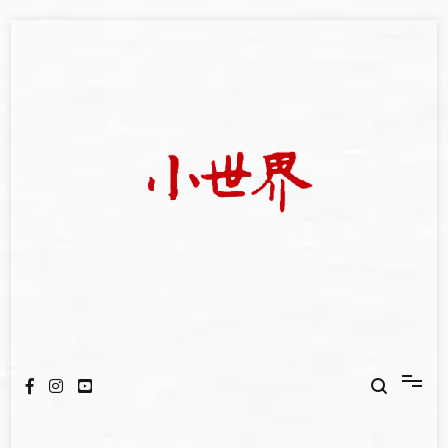
Skip
to
content
我們立足小世界，學習記錄浩瀚蒼穹
世新大學小世界