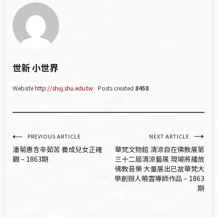
世新 小世界
Website
http://shuj.shu.edu.tw
Posts created
8458
文
PREVIOUS ARTICLE
NEXT ARTICLE
潘菊惠含辛茹苦 養成兒女正確
華梵文物館 清涼自在佛教展第
章
觀 – 1863期
三十二屆清涼藝展 現場將播放
佛教音樂 大量展出已故華梵大
導
學創辦人曉雲導師作品 – 1863
期
覽