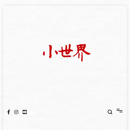
Skip
to
content
我們立足小世界，學習記錄浩瀚蒼穹
世新大學小世界