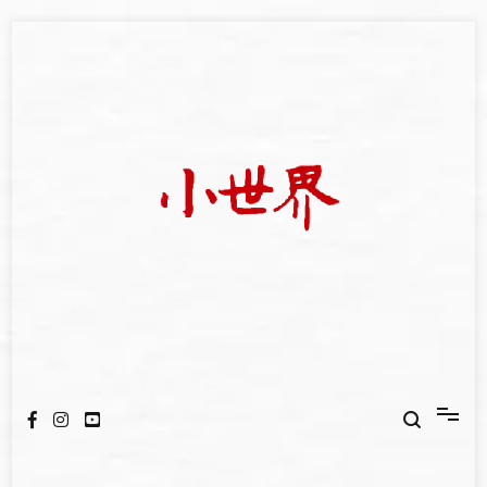
Skip
to
content
我們立足小世界，學習記錄浩瀚蒼穹
世新大學小世界