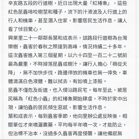
辛亥路五段的行道樹，近日出現大量「紅椿象」，這些
紅色昆蟲啃咬樹莖和種子，流下的汁液波及人行道上的
行人和機車，甚至潛入住家，影響居民生活作息，讓人
看了怵目驚心。
興業里二十一鄰鄰長葉和成表示，該路段行道樹為台灣
欒樹，蟲害於春秋之際達到高峰，情況持續二十多年。
這次蟲害進入第三個星期，以六十四至一百二十二號前
最為嚴重，不時掉落昆蟲或樹汁，讓行人擔心「禍從天
降」，無不加快步伐，路邊停放的機車也無一倖免，車
體滴滿白色液體，難以拭去，有如噴上漆般。
昆蟲不僅危及街道，也入侵沿路民宅。每年至此，被居
民稱為「紅色小蟲」的紅椿象開始肆虐，不時於家中出
現，讓怕蟲的居民頻生惡感，影響生活作息。
葉和成表示，每到蟲害季節，他向里辦公處反映後，相
關單位才來噴灑農藥，平均每半年噴一次，才能防止，
但治標不治本，沒過多久蟲害再度侵襲，讓他備感無