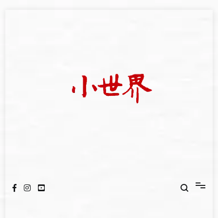
Skip
to
content
我們立足小世界，學習記錄浩瀚蒼穹
世新大學小世界