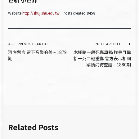
Website
http://shuj.shu.edu.tw
Posts created
8458
文
PREVIOUS ARTICLE
NEXT ARTICLE
河岸留言 留下音樂的美 – 1879
木柵路一段死傷車禍 找尋目擊
章
期
者 一死二輕重傷 警方表示相關
案情尚待查證 – 1880期
導
覽
Related Posts