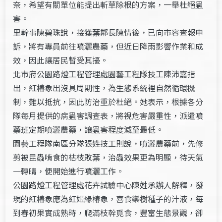
奈，希望有關單位能提出斬草除根的方案，一舉杜絕蟲
害。
里幹事陳碧珠說，接獲葉鄰長陳情後，已向市容查報申
訴，將有專員前往噴灑農藥，但近日降雨影響作業和成
效，因此讓居民暫受其擾。
北市府公園路燈工程管理處園藝工程隊技工陳沛嘉指
出，紅椿象出沒具周期性，為生態系統裡自然循環機
制，難以抵抗，因此防治重於杜絕。她表示，根據各分
隊每月提供的病蟲害調查表，將視危害嚴重性，派遣噴
藥班定期噴灑農藥，讓蟲害程度減至最低。
園藝工程隊南區分隊張姓技工則說，噴灑農藥前，先修
剪被昆蟲啃食的枯枝敗葉，治蟲效果更為明顯，待天氣
一轉晴，便開始進行噴灑工作。
公園路燈工程管理處花卉試驗中心陳姓承辦人解釋，發
現的紅椿象應為紅姬緣椿象，喜食欒樹種子的汁液，每
到春初果實成熟時，爬滿枝幹覓食，豐富生態景觀，卻