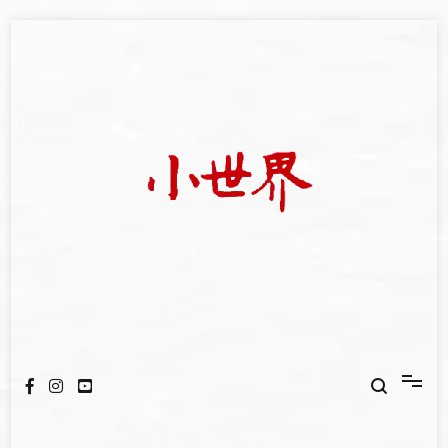
Skip
to
content
我們立足小世界，學習記錄浩瀚蒼穹
世新大學小世界