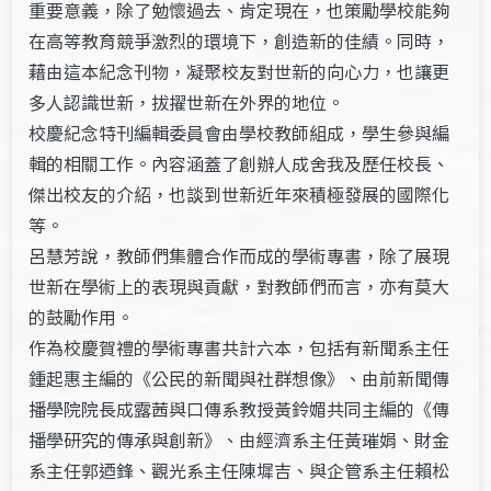
重要意義，除了勉懷過去、肯定現在，也策勵學校能夠
在高等教育競爭激烈的環境下，創造新的佳績。同時，
藉由這本紀念刊物，凝聚校友對世新的向心力，也讓更
多人認識世新，拔擢世新在外界的地位。
校慶紀念特刊編輯委員會由學校教師組成，學生參與編
輯的相關工作。內容涵蓋了創辦人成舍我及歷任校長、
傑出校友的介紹，也談到世新近年來積極發展的國際化
等。
呂慧芳說，教師們集體合作而成的學術專書，除了展現
世新在學術上的表現與貢獻，對教師們而言，亦有莫大
的鼓勵作用。
作為校慶賀禮的學術專書共計六本，包括有新聞系主任
鍾起惠主編的《公民的新聞與社群想像》、由前新聞傳
播學院院長成露茜與口傳系教授黃鈴媚共同主編的《傳
播學研究的傳承與創新》、由經濟系主任黃璀娟、財金
系主任郭迺鋒、觀光系主任陳墀吉、與企管系主任賴松