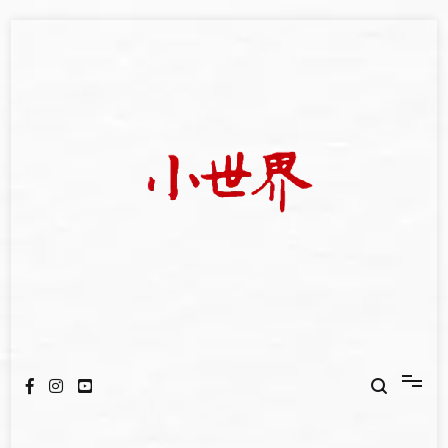
Skip
to
content
我們立足小世界，學習記錄浩瀚蒼穹
世新大學小世界