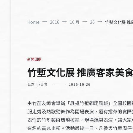
Home
2016
10 月
26
竹塹文化展 推廣
新聞回顧
竹塹文化展 推廣客家美食文
世新 小世界
2016-10-26
由竹苗友總會舉辦「展翅竹塹翱翔風城」全國校園
服走秀及熱歌勁舞作為開場表演，還有擂茶的實際
表性的竹塹藝術琉璃拉絲，現場燒製表演，讓大家
有名的貢丸米粉。活動最後一日，凡參與竹塹周任