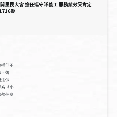
開里民大會 擔任巡守隊義工 服務績效受肯定
 1716期
包括但不
像、聲
權法保
學系《小
請勿任意