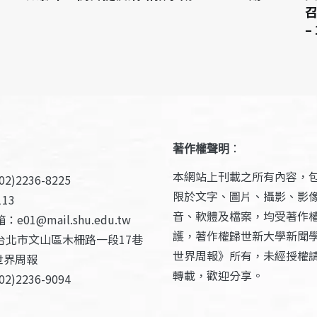
召
–
著作權聲明
：
本網站上刊載之所有內容，
2)2236-8225
限於文字、圖片、攝影、影
13
音、軟體及檔案，均受著作
e01@mail.shu.edu.tw
護，著作權歸世新大學新聞
台北市文山區木柵路一段17巷
世界周報》所有，未經授權
世界周報
轉載，歡迎分享。
2)2236-9094