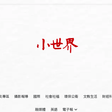
我們立足小世界，學習記錄浩瀚蒼穹
世新大學小世界
炎專區
攝影報導
國際
社會社福
環保公衛
文教生活
財經
融媒體
英語
電子報